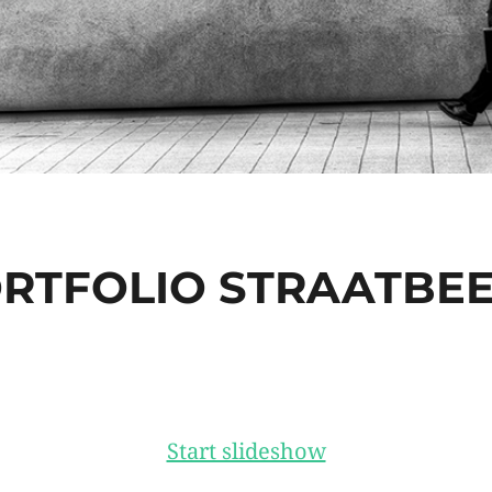
RTFOLIO STRAATBE
Start slideshow